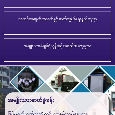
သတင်းအချက်အလက်နှင့် ဆက်သွယ်ရေးနည်းပညာ
အမျိုးသားစံချိန်စံညွှန်းနှင့် အရည်အသွေးဌာန
အမျိုးသားဓာတ်ခွဲခန်း
ဒြပ်ပစ္စည်းဂုဏ်သတ္တိ တိုင်းတာစမ်းသပ်ရေးဌာန