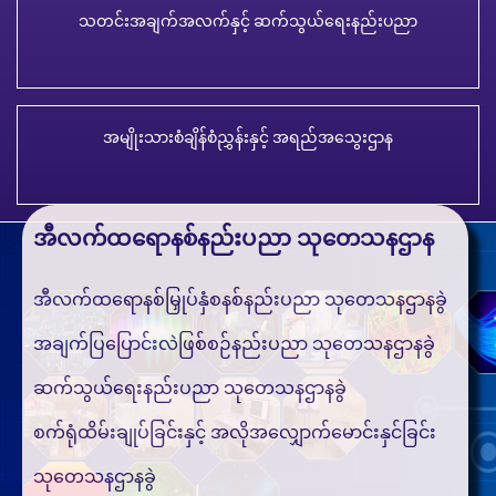
သတင်းအချက်အလက်နှင့် ဆက်သွယ်ရေးနည်းပညာ
အမျိုးသားစံချိန်စံညွှန်းနှင့် အရည်အသွေးဌာန
အီလက်ထရောနစ်နည်းပညာ သုတေသနဌာန
အီလက်ထရောနစ်မြှုပ်နှံစနစ်နည်းပညာ သုတေသနဌာနခွဲ
အချက်ပြပြောင်းလဲဖြစ်စဉ်နည်းပညာ သုတေသနဌာနခွဲ
ဆက်သွယ်ရေးနည်းပညာ သုတေသနဌာနခွဲ
စက်ရုံထိမ်းချုပ်ခြင်းနှင့် အလိုအလျှောက်မောင်းနှင်ခြင်း
သုတေသနဌာနခွဲ