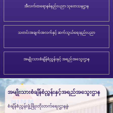
အီလက်ထရောနစ်နည်းပညာ သုတေသနဌာန
သတင်းအချက်အလက်နှင့် ဆက်သွယ်ရေးနည်းပညာ
အမျိုးသားစံချိန်စံညွှန်းနှင့် အရည်အသွေးဌာန
အမျိုးသားစံချိန်စံညွှန်းနှင့်အရည်အသွေးဌာန
စံချိန်စံညွှန်းဖွံ့ဖြိုးတိုးတက်ရေးဌာနခွဲ