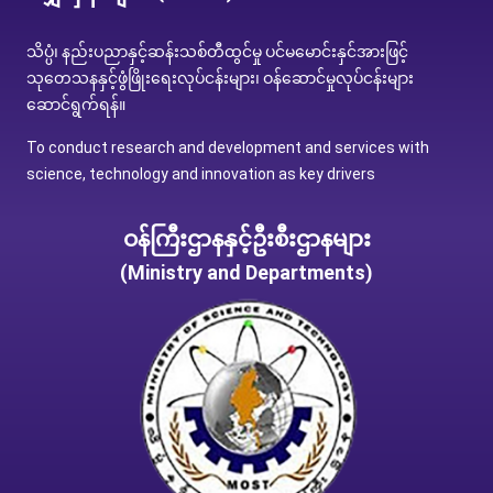
သိပ္ပံ၊ နည်းပညာနှင့်ဆန်းသစ်တီထွင်မှု ပင်မမောင်းနှင်အားဖြင့်
သုတေသနနှင့်ဖွံဖြိုးရေးလုပ်ငန်းများ၊ ဝန်ဆောင်မှုလုပ်ငန်းများ
ဆောင်ရွက်ရန်။
To conduct research and development and services with
science, technology and innovation as key drivers
ဝန်ကြီးဌာနနှင့်ဦးစီးဌာနများ
(Ministry and Departments)