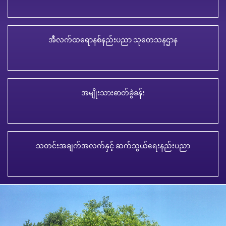
အီလက်ထရောနစ်နည်းပညာ သုတေသနဌာန
အမျိုးသားဓာတ်ခွဲခန်း
သတင်းအချက်အလက်နှင့် ဆက်သွယ်ရေးနည်းပညာ