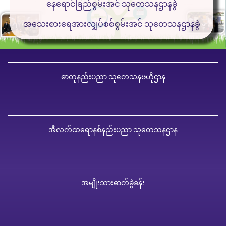
နေရောင်ခြည်စွမ်းအင် သုတေသနဌာနခွဲ
အသေးစားရေအားလျှပ်စစ်စွမ်းအင် သုတေသနဌာနခွဲ
ဓာတုနည်းပညာ သုတေသနဗဟိုဌာန
အီလက်ထရောနစ်နည်းပညာ သုတေသနဌာန
အမျိုးသားဓာတ်ခွဲခန်း