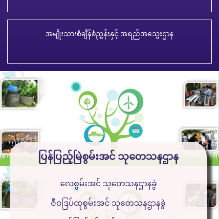
အမျိုးသားစံချိန်စံညွှန်းနှင့် အရည်အသွေးဌာန
ပြန်ပြည့်မြဲစွမ်းအင် သုတေသနဌာန
လေစွမ်းအင် သုတေသနဌာနခွဲ
ဇီဝဒြပ်ထုစွမ်းအင် သုတေသနဌာနခွဲ