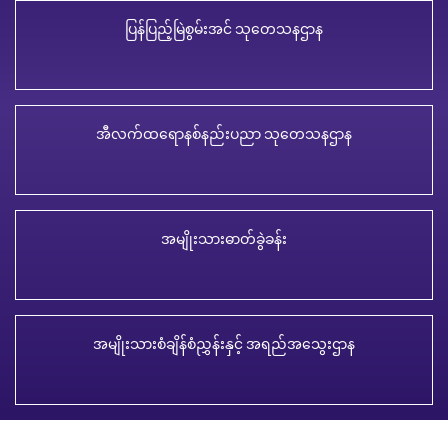
ပြန်ပြည့်မြဲစွမ်းအင် သုတေသနဌာန
အီလက်ထရောနစ်နည်းပညာ သုတေသနဌာန
အမျိုးသားဓာတ်ခွဲခန်း
အမျိုးသားစံချိန်စံညွှန်းနှင့် အရည်အသွေးဌာန