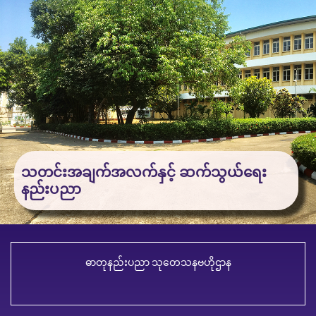
သတင်းအချက်အလက်နှင့် ဆက်သွယ်ရေး
နည်းပညာ
ဓာတုနည်းပညာ သုတေသနဗဟိုဌာန