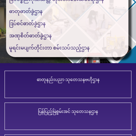
ဓာတုဓာတ်ခွဲဌာန
ဒြပ်စင်ဓာတ်ခွဲဌာန
အဏုစိတ်ဓာတ်ခွဲဌာန
မူရင်းမပျက်တိုင်းတာ စမ်းသပ်သည့်ဌာန
ဓာတုနည်းပညာ သုတေသနဗဟိုဌာန
ပြန်ပြည့်မြဲစွမ်းအင် သုတေသနဌာန