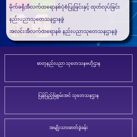
မိုက်ခရိုအီလက်ထရောနစ်ပုံစံပြုခြင်းနှင့် ထုတ်လုပ်ခြင်း
နည်းပညာသုတေသနဌာနခွဲ
အလင်းအီလက်ထရောနစ် နည်းပညာသုတေသနဌာနခွဲ
ဓာတုနည်းပညာ သုတေသနဗဟိုဌာန
ပြန်ပြည့်မြဲစွမ်းအင် သုတေသနဌာန
အမျိုးသားဓာတ်ခွဲခန်း