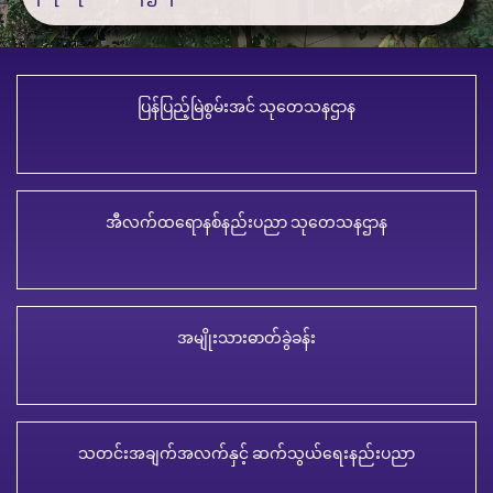
ပြန်ပြည့်မြဲစွမ်းအင် သုတေသနဌာန
အီလက်ထရောနစ်နည်းပညာ သုတေသနဌာန
အမျိုးသားဓာတ်ခွဲခန်း
သတင်းအချက်အလက်နှင့် ဆက်သွယ်ရေးနည်းပညာ