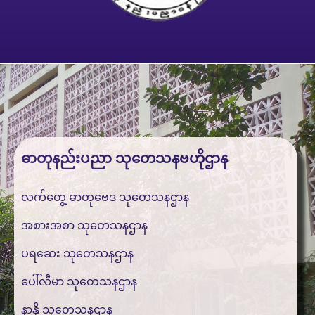
ဓာတုနည်းပညာ သုတေသနဗဟိုဌာန
လက်တွေ့ ဓာတုဗေဒ သုတေသနဌာန
အစားအစာ သုတေသနဌာန
ပရဆေး သုတေသနဌာန
ပေါ်လီမာ သုတေသနဌာန
နာနို သုတေသနဌာန