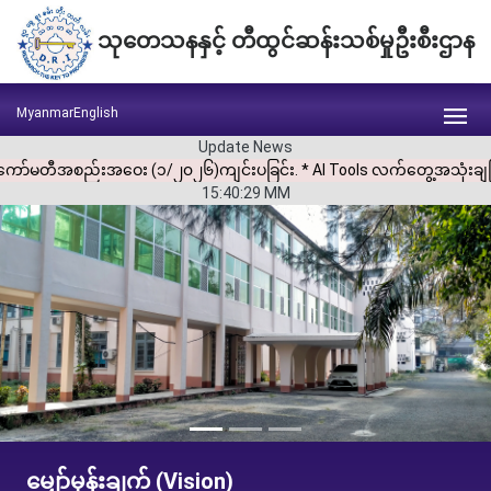
သုတေသနနှင့် တီထွင်ဆန်းသစ်မှုဦးစီးဌာန
Myanmar
English
Update News
်းကော်မတီအစည်းအဝေး (၁/၂၀၂၆)ကျင်းပခြင်း. * AI Tools လက်တွေ့အသုံးချခြ
15:40:30
MM
မျှော်မှန်းချက် (Vision)