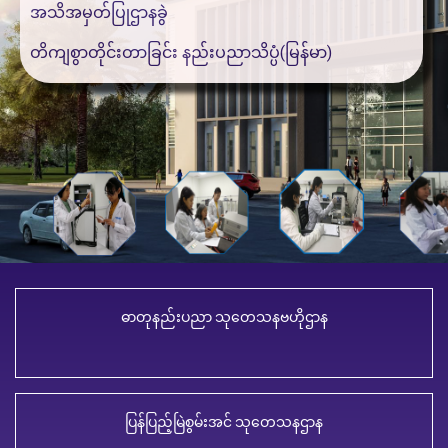
အသိအမှတ်ပြုဌာနခွဲ
တိကျစွာတိုင်းတာခြင်း နည်းပညာသိပ္ပံ(မြန်မာ)
ဓာတုနည်းပညာ သုတေသနဗဟိုဌာန
ပြန်ပြည့်မြဲစွမ်းအင် သုတေသနဌာန