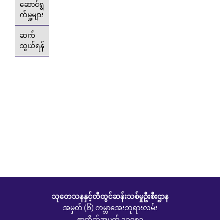
ဆောင်ရွ
က်မှု့များ
ဆက်
သွယ်ရန်
သုတေသနနှင့်တီထွင်ဆန်းသစ်မှုဦးစီးဌာန
အမှတ် (၆) ကမ္ဘာအေးဘုရားလမ်း
စာတိုက်အမှတ် ၁၁၀၈၁