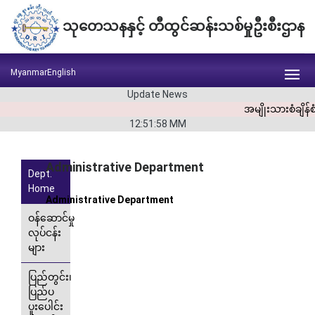
သုတေသနနှင့် တီထွင်ဆန်းသစ်မှုဦးစီးဌာန
Myanmar
English
Update News
အမျိုးသားစံချိန
12:51:58
MM
Administrative Department
Dept.
Home
Administrative Department
ဝန်ဆောင်မှု
လုပ်ငန်း
များ
ပြည်တွင်း၊
ပြည်ပ
ပူးပေါင်း