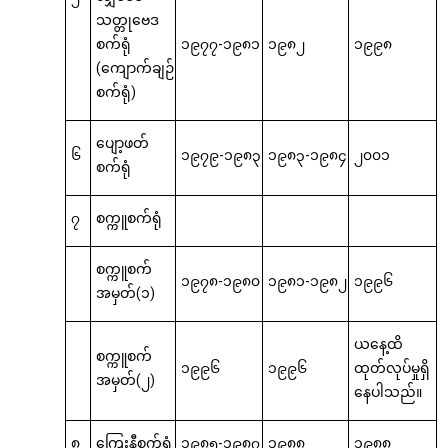
သတ္တုဗေဒ
စက်ရုံ
၁၉၇၇-၁၉၈၁
၁၉၈၂
၁၉၉၈
(ကျောက်ချဉ်
စက်ရုံ)
ပျော့ဖတ်
၆
၁၉၇၉-၁၉၈၃
၁၉၈၃-၁၉၈၄
၂၀၀၁
စက်ရုံ
၇
စက္ကူစက်ရုံ
စက္ကူစက်
၁၉၇၈-၁၉၈၀
၁၉၈၁-၁၉၈၂
၁၉၉၆
အမှတ်(၁)
ယနေ့ထိ
စက္ကူစက်
၁၉၉၆
၁၉၉၆
ထုတ်လုပ်မှုရှိ
အမှတ်(၂)
နေပါသည်။
၈
ကြေးနီစက်ရုံ
၁၉၈၅-၁၉၈၇
၁၉၈၈
၁၉၈၈