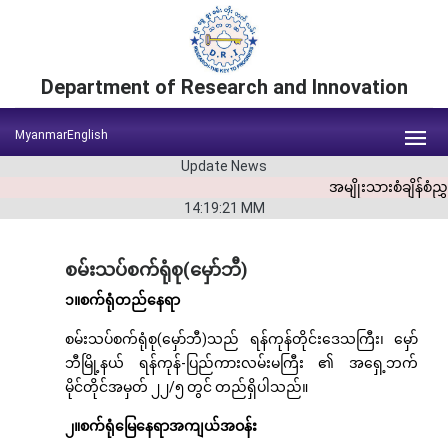
Department of Research and Innovation
Myanmar
English
Update News
အမျိုးသားစံချိန်စံ
14:19:22
MM
စမ်းသပ်စက်ရုံစု(မှော်ဘီ)
၁။စက်ရုံတည်နေရာ
စမ်းသပ်စက်ရုံစု(မှော်ဘီ)သည် ရန်ကုန်တိုင်းဒေသကြီး၊ မှော်
ဘီမြို့နယ် ရန်ကုန်-ပြည်ကားလမ်းမကြီး ၏ အရှေ့ဘက်
မိုင်တိုင်အမှတ် ၂၂/၅ တွင် တည်ရှိပါသည်။
၂။စက်ရုံမြေနေရာအကျယ်အဝန်း