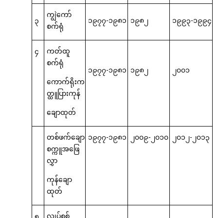
ကျွဲကော်
၃
၁၉၇၇-၁၉၈၁
၁၉၈၂
၁၉၉၃-၁၉၉၄
စက်ရုံ
၄
ကတ်ထူ
စက်ရုံ
၁၉၇၇-၁၉၈၁
၁၉၈၂
၂၀၀၁
ကောက်ရိုးက
တ္ထူပြားကုန်
ချောထုတ်
တစ်ဖက်ချော
၁၉၇၇-၁၉၈၁
၂၀၀၉-၂၀၁၀
၂၀၁၂-၂၀၁၃
စက္ကူအဖြေ
လွှာ
ကုန်ချော
ထုတ်
၅
လျှပ်စစ်