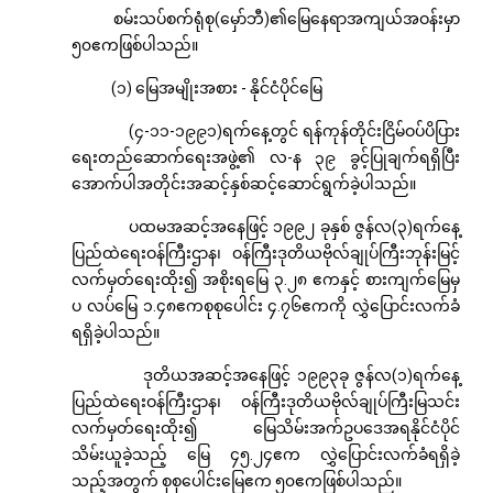
စမ်းသပ်စက်ရုံစု(မှော်ဘီ)၏မြေနေရာအကျယ်အဝန်းမှာ
၅၀ဧကဖြစ်ပါသည်။
(၁) မြေအမျိုးအစား - နိုင်ငံပိုင်မြေ
(၄-၁၁-၁၉၉၁)ရက်နေ့တွင် ရန်ကုန်တိုင်းငြိမ်ဝပ်ပိပြား
ရေးတည်ဆောက်ရေးအဖွဲ့၏ လ-န ၃၉ ခွင့်ပြုချက်ရရှိပြီး
အောက်ပါအတိုင်းအဆင့်နှစ်ဆင့်ဆောင်ရွက်ခဲ့ပါသည်။
ပထမအဆင့်အနေဖြင့် ၁၉၉၂ ခုနှစ် ဇွန်လ(၃)ရက်နေ့
ပြည်ထဲရေးဝန်ကြီးဌာန၊ ဝန်ကြီးဒုတိယဗိုလ်ချုပ်ကြီးဘုန်းမြင့်
လက်မှတ်ရေးထိုး၍ အစိုးရမြေ ၃.၂၈ ဧကနှင့် စားကျက်မြေမှ
ပ လပ်မြေ ၁.၄၈ဧကစုစုပေါင်း ၄.၇၆ဧကကို လွှဲပြောင်းလက်ခံ
ရရှိခဲ့ပါသည်။
ဒုတိယအဆင့်အနေဖြင့် ၁၉၉၃ခု ဇွန်လ(၁)ရက်နေ့
ပြည်ထဲရေးဝန်ကြီးဌာန၊ ဝန်ကြီးဒုတိယဗိုလ်ချုပ်ကြီးမြသင်း
လက်မှတ်ရေးထိုး၍ မြေသိမ်းအက်ဥပဒေအရနိုင်ငံပိုင်
သိမ်းယူခဲ့သည့် မြေ ၄၅.၂၄ဧက လွှဲပြောင်းလက်ခံရရှိခဲ့
သည့်အတွက် စုစုပေါင်းမြေဧက ၅၀ဧကဖြစ်ပါသည်။