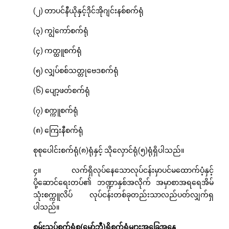
(၂) တာပင်နီယိုနှင့်ဒိုင်အိုဂျင်းနစ်စက်ရုံ
(၃) ကျွဲကော်စက်ရုံ
(၄) ကတ္ထူစက်ရုံ
(၅) လျှပ်စစ်သတ္တုဗေဒစက်ရုံ
(၆) ပျော့ဖတ်စက်ရုံ
(၇) စက္ကူစက်ရုံ
(၈) ကြေးနီစက်ရုံ
စုစုပေါင်းစက်ရုံ(၈)ရုံနှင့် သိုလှောင်ရုံ(၅)ရုံရှိပါသည်။
၄။ လက်ရှိလုပ်နေသောလုပ်ငန်းမှာပင်မထောက်ပံ့နှင့်
ပို့ဆောင်ရေးတပ်၏ ဘဏ္ဍာနှစ်အလိုက် အမှာစာအရရေအိမ်
သုံးစက္ကူလိပ် လုပ်ငန်းတစ်ခုတည်းသာလည်ပတ်လျှက်ရှ
ပါသည်။
စမ်းသပ်စက်ရုံစု
(
မှော်ဘီ
)
ရှိစက်ရုံများအခြေအနေ