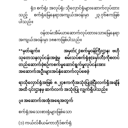
ရုံး၊ စက်ရုံ၊ အလုပ်ရုံ၊ သိုလှောင်ရုံများဆောက်လုပ်ထား
သည့် စက်ရုံမြေနေရာအကျယ်အဝန်းမှာ ၂၃.၇၆ဧကဖြစ်
ပါသည်။
ဝန်ထမ်းအိမ်ယာဆောက်လုပ်ထားသောမြေနေရာ
အကျယ်အဝန်းမှာ ၁၈ဧကဖြစ်ပါသည်။
**
မှတ်ချက်။ အမှတ်(၂)စက်မှုဝန်ကြီးဌာန၊ ဗဟို
သုတေသနလုပ်ငန်းအဖွဲ့မှ စမ်းသပ်စက်ရုံစု(မှော်ဘီ)ကိုစတင်
တည်ဆောက်ခဲ့စဉ်ကစက်မှုဆောင်ရွက်မှုလုပ်ငန်းအား
အဆောက်အဦးများအပ်နှံဆောက်လုပ်စေခဲ့
ရာသိုလှောင်ရုံအဖြစ် ၈.၂၄ဧကကိုအသုံးပြုခဲ့ပြီးလက်ရှိအချိန်
အထိ ၎င်းဌာနမှ ဆက်လက် အသုံးပြု လျှက်ရှိပါသည်။
၃။ အဆောက်အအုံအရေအတွက်
စက်ရုံအသေးစားရုံများဖြစ်သော
(၁) ကယ်လ်စီယမ်ကာဘိုဒ်စက်ရုံ