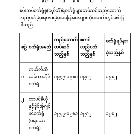
စမ်းသပ်စက်ရုံစု(မှော်ဘီ)ရှိစက်ရုံများတပ်ဆင်တည်ဆောက်
လည်ပတ်ခဲ့မှု၊ရပ်နားခဲ့မှုအခြေအနေများကိုအောက်တွင်ဖော်ပြ
ပါသည်-
တည်ဆောက်
စတင်
စက်ရုံရပ်နား
စဉ်
စက်ရုံအမည်
တပ်ဆင်
လည်ပတ်
ခဲ့သည့်နှစ်
သည့်နှစ်
သည့်နှစ်
ကယ်လ်ဆီ
၁
ယမ်ကာဘိုဒ်
၁၉၇၇-၁၉၈၁
၁၉၈၂
၁၉၈၂
စက်ရုံ
၂
တာပင်နီယို
နှင့်ဒိုင်အိုဂျင်
နင်စက်ရုံ
၁၉၇၇-၁၉၈၁
၁၉၈၂
၁၉၈၂
(ပရဆေး
စက်ရုံ)