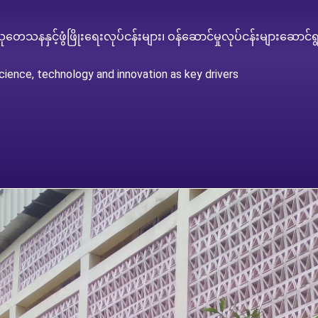
သုတေသနနှင့်ဖွံဖြိုးရေးလုပ်ငန်းများ၊ ဝန်ဆောင်မှုလုပ်ငန်းများဆောင်ရ
ience, technology and innovation as key drivers