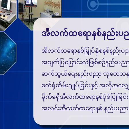
အီလက်ထရောနစ်နည်းပ
အီလက်ထရောနစ်မြှုပ်နှံစနစ်နည်း
အချက်ပြပြောင်းလဲဖြစ်စဉ်နည်းပည
ဆက်သွယ်ရေးနည်းပညာ သုတေသနဌ
စက်ရုံထိမ်းချုပ်ခြင်းနှင့် အလိုအလ
မိုက်ခရိုအီလက်ထရောနစ်ပုံစံပြုခြင
အလင်းအီလက်ထရောနစ် နည်းပညာ