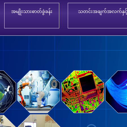
အမျိုးသားဓာတ်ခွဲခန်း
သတင်းအချက်အလက်နှင့