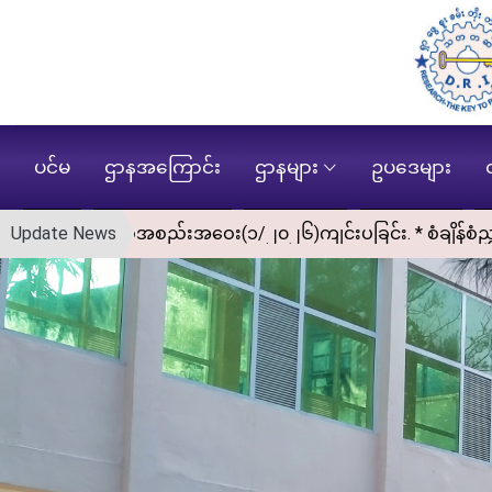
ပင်မ
ဌာနအကြောင်း
ဌာနများ
ဥပဒေများ
ောင်စီအစည်းအဝေး(၁/၂၀၂၆)ကျင်းပခြင်း. * စံချိန်စံညွှန်းလုပ်င
Update News