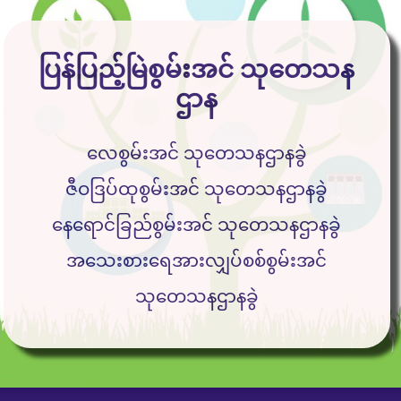
ပြန်ပြည့်မြဲစွမ်းအင် သုတေသန
ဌာန
လေစွမ်းအင် သုတေသနဌာနခွဲ
ဇီဝဒြပ်ထုစွမ်းအင် သုတေသနဌာနခွဲ
နေရောင်ခြည်စွမ်းအင် သုတေသနဌာနခွဲ
အသေးစားရေအားလျှပ်စစ်စွမ်းအင်
သုတေသနဌာနခွဲ