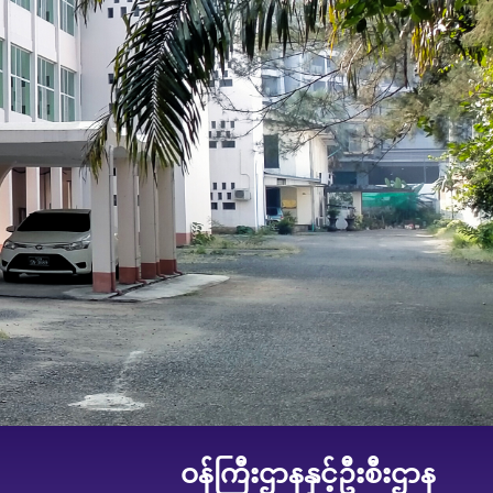
ဝန်ကြီးဌာနနှင့်ဦးစီးဌာန