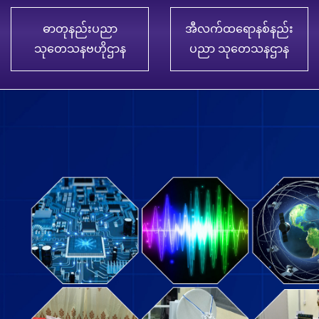
ဓာတုနည်းပညာ
အီလက်ထရောနစ်နည်း
သုတေသနဗဟိုဌာန
ပညာ သုတေသနဌာန