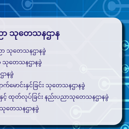
ညာ သုတေသနဌာန
ပညာ သုတေသနဌာနခွဲ
ာ သုတေသနဌာနခွဲ
ာနခွဲ
ျှောက်မောင်းနှင်ခြင်း သုတေသနဌာနခွဲ
်းနှင့် ထုတ်လုပ်ခြင်း နည်းပညာသုတေသနဌာနခွဲ
သုတေသနဌာနခွဲ