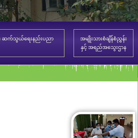
် ဆက်သွယ်ရေးနည်းပညာ
အမျိုးသားစံချိန်စံညွှန်း
နှင့် အရည်အသွေးဌာန