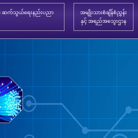
် ဆက်သွယ်ရေးနည်းပညာ
အမျိုးသားစံချိန်စံညွှန်း
နှင့် အရည်အသွေးဌာန