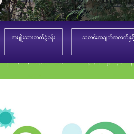
အမျိုးသားဓာတ်ခွဲခန်း
သတင်းအချက်အလက်နှင့