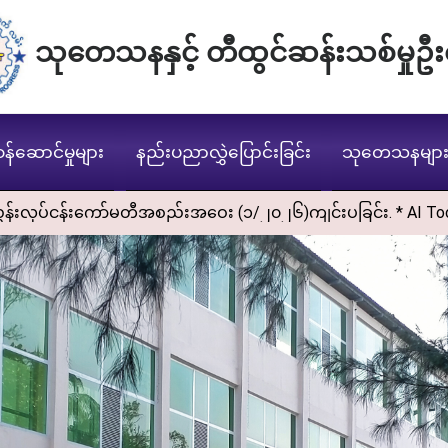
သုတေသနနှင့် တီထွင်ဆန်းသစ်မှုဦး
ဝန်ဆောင်မှုများ
နည်းပညာလွှဲပြောင်းခြင်း
သုတေသနမျာ
န်းကော်မတီအစည်းအဝေး (၁/၂၀၂၆)ကျင်းပခြင်း. * AI Tools လက်တွေ