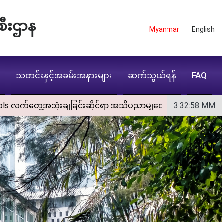
စီးဌာန
Myanmar
English
း
သတင်းနှင့်အခမ်းအနားများ
ဆက်သွယ်ရန်
FAQ
့အသုံးချခြင်းဆိုင်ရာ အသိပညာမျှဝေခြင်းအစီအစဉ်. * အမှတ်စဥ်(၂
3:33:1
MM