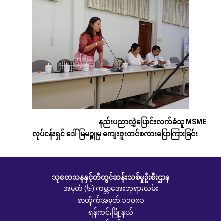
နည်းပညာလွှဲပြောင်းလက်ခံသူ MSME
လုပ်ငန်းရှင် ဒေါ်မြမဉ္ဇူမှ ကျေးဇူးတင်စကားပြောကြားခြင်း
သုတေသနနှင့်တီထွင်ဆန်းသစ်မှုဦးစီးဌာန
အမှတ် (၆) ကမ္ဘာအေးဘုရားလမ်း
စာတိုက်အမှတ် ၁၁၀၈၁
ရန်ကင်းမြို့နယ်