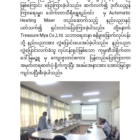
ဖြစ်ကြောင်း ပြောကြားခဲ့ပါသည်။ ဆက်လက်၍ ဒုတိယညွှန်
ကြားရေးမှူး၊ ဒေါက်တာသီရိရွှေရည်ဝင်း မှ Automatic
Heating Mixer တည်ဆောက်သည့် နည်းပညာနှင့်
ပတ်သက်၍ ရှင်းလင်းပြောကြားခဲ့ပါသည်။ ထို့နောက်
Treasure Mya Co.,Ltd. သဘာဝရတနာ ဓနိဖူးခြောက်လုပ်ငန်း
သို့ နည်းပညာအား လွှဲပြောင်းပေးအပ်ခဲ့ပါသည်။ နည်းပညာ
လွှဲပြောင်းလက်ခံသူ လုပ်ငန်းရှင်ဖြစ်သော ကုမ္ပဏီဒါရိုက်တာ
ဒေါ်မြမဉ္ဇူ မှ ကျေးဇူးတင်စကား ပြန်လည်ပြောကြားကာ
အမှတ်တရဓာတ်ပုံ ရိုက်ကူးပြီး အခမ်းအနားအား အောင်မြင်စွာ
ကျင်းပပြီးစီးခဲ့ပါသည်။