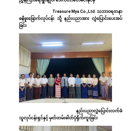
Treasure Mya Co.,Ltd.
သဘာဝရတနာ
ဓနိဖူးခြောက်လုပ်ငန်း
သို့
နည်းပညာအား
လွှဲပြောင်းပေးအပ်
ခြင်း
နည်းပညာလွှဲပြောင်းလက်ခံ
သူလုပ်ငန်းရှင်နှင့်
မှတ်တမ်းဓါတ်ပုံရိုက်ကူးခြင်း