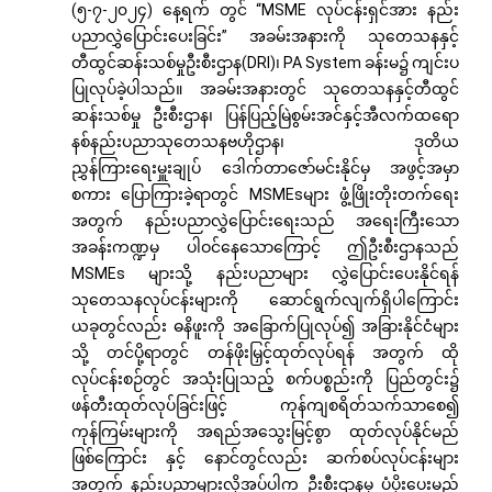
(၅-၇-၂၀၂၄) နေ့ရက် တွင် “MSME လုပ်ငန်းရှင်အား နည်း
ပညာလွှဲပြောင်းပေးခြင်း” အခမ်းအနားကို သုတေသနနှင့်
တီထွင်ဆန်းသစ်မှုဦးစီးဌာန(DRI)၊ PA System ခန်းမ၌ ကျင်းပ
ပြုလုပ်ခဲ့ပါသည်။ အခမ်းအနားတွင် သုတေသနနှင့်တီထွင်
ဆန်းသစ်မှု ဦးစီးဌာန၊ ပြန်ပြည့်မြဲစွမ်းအင်နှင့်အီလက်ထရော
နစ်နည်းပညာသုတေသနဗဟိုဌာန၊ ဒုတိယ
ညွှန်ကြားရေးမှူးချုပ် ဒေါက်တာဇော်မင်းနိုင်မှ အဖွင့်အမှာ
စကား ပြောကြားခဲ့ရာတွင် MSMEsများ ဖွံ့ဖြိုးတိုးတက်ရေး
အတွက် နည်းပညာလွှဲပြောင်းရေးသည် အရေးကြီးသော
အခန်းကဏ္ဍမှ ပါဝင်နေသောကြောင့် ဤဦးစီးဌာနသည်
MSMEs များသို့ နည်းပညာများ လွှဲပြောင်းပေးနိုင်ရန်
သုတေသနလုပ်ငန်းများကို ဆောင်ရွက်လျက်ရှိပါကြောင်း
ယခုတွင်လည်း ဓနိဖူးကို အခြောက်ပြုလုပ်၍ အခြားနိုင်ငံများ
သို့ တင်ပို့ရာတွင် တန်ဖိုးမြှင့်ထုတ်လုပ်ရန် အတွက် ထို
လုပ်ငန်းစဉ်တွင် အသုံးပြုသည့် စက်ပစ္စည်းကို ပြည်တွင်း၌
ဖန်တီးထုတ်လုပ်ခြင်းဖြင့် ကုန်ကျစရိတ်သက်သာစေ၍
ကုန်ကြမ်းများကို အရည်အသွေးမြင့်စွာ ထုတ်လုပ်နိုင်မည်
ဖြစ်ကြောင်း နှင့် နောင်တွင်လည်း ဆက်စပ်လုပ်ငန်းများ
အတွက် နည်းပညာများလိုအပ်ပါက ဦးစီးဌာနမှ ပံ့ပိုးပေးမည်