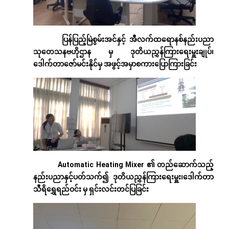
ပြန်ပြည့်မြဲစွမ်းအင်နှင့်
အီလက်ထရောနစ်နည်းပညာ
သုတေသနဗဟိုဌာန
မှ
ဒုတိယညွှန်ကြားရေးမှူးချုပ်၊
ဒေါက်တာဇော်မင်းနိုင်မှ
အဖွင့်အမှာစကားပြောကြားခြင်း
Automatic Heating Mixer
၏ တည်ဆောက်သည့်
နည်းပညာနှင့်ပတ်သက်၍
ဒုတိယညွှန်ကြားရေးမှူး၊
ဒေါက်တာ
သီရိရွှေရည်ဝင်း
မှ
ရှင်းလင်းတင်ပြခြင်း