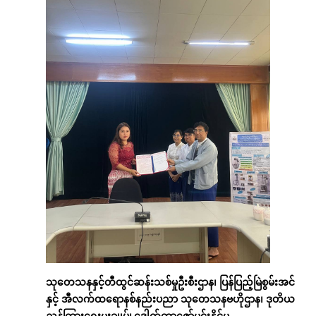
သုတေသနနှင့်တီထွင်ဆန်းသစ်မှုဦးစီးဌာန၊
ပြန်ပြည့်မြဲစွမ်းအင်
နှင့်
အီလက်ထရောနစ်နည်းပညာ
သုတေသနဗဟိုဌာန၊
ဒုတိယ
ညွှန်ကြားရေးမှူးချုပ်၊
ဒေါက်တာဇော်မင်းနိုင်မှ