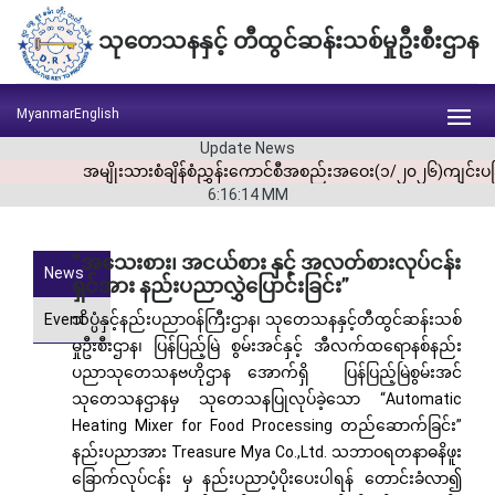
သုတေသနနှင့် တီထွင်ဆန်းသစ်မှုဦးစီးဌာန
Myanmar
English
Update News
အမျိုးသားစံချိန်စံညွှန်းကောင်စီအစည်းအဝေး(၁/၂၀၂၆)ကျင်းပခြင
6:16:14
MM
“အသေးစား၊ အငယ်စား နှင့် အလတ်စားလုပ်ငန်း
News
ရှင်အား နည်းပညာလွှဲပြောင်းခြင်း”
Event
သိပ္ပံနှင့်နည်းပညာဝန်ကြီးဌာန၊ သုတေသနနှင့်တီထွင်ဆန်းသစ်
မှုဦးစီးဌာန၊ ပြန်ပြည့်မြဲ စွမ်းအင်နှင့် အီလက်ထရောနစ်နည်း
ပညာသုတေသနဗဟိုဌာန အောက်ရှိ ပြန်ပြည့်မြဲစွမ်းအင်
သုတေသနဌာနမှ သုတေသနပြုလုပ်ခဲ့သော “Automatic
Heating Mixer for Food Processing တည်ဆောက်ခြင်း”
နည်းပညာအား Treasure Mya Co.,Ltd. သဘာဝရတနာဓနိဖူး
ခြောက်လုပ်ငန်း မှ နည်းပညာပံ့ပိုးပေးပါရန် တောင်းခံလာ၍