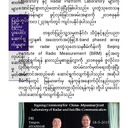
Laboratory နှင့် Radar Platform Laboratory များကို
စာတမ်း
အောင်မြင်စွာတည်ထောင်ခဲ့ပြီးဖြစ်ပါသည်။ ပူးတွဲသုတေသန
များ
ဓာတ်ခွဲခန်းများ ဖွင့်လှစ်ခြင်းအခမ်းအနားကို ၂၀၁၈ခုနှစ်
ပြည်တွင်း၊
နိုဝင်ဘာလ (၂၃)ရက်တွင် ကျင်းပနိုင်ခဲ့ပါသည်။
ပြည်ပ
ပူးပေါင်း
တရုတ်ပြည်သူ့သမ္မတနိုင်ငံ၊ သိပ္ပံနှင့်နည်းပညာ
ဆောင်ရွ
ဝန်ကြီးဌာန၏ အထောက်အပံ့ဖြင့်X-band phased array
က်မှု့များ
weather radar ပူးတွဲသုတေသနစီမံကိန်းကို Beijing
Institute of Radio Measurement (BIRM) နှင့်အတူ
လုပ်ငန်း
ဆောင်ရွက်ရန် နားလည်မှုစာချွန်လွှာကို ၂၀၁၈ခုနှစ် ဇူလိုင်လ
ဆောင်ရွက်
(၃၀)ရက်တွင် ထပ်မံလက်မှတ်ရေးထိုးခဲ့ပြီး
မှု
အကောင်အထည်ဖော် ဆောင်ရွက်လျက်ရှိပါသည်။ အဆိုပါ
မှတ်တမ်း
စီမံကိန်းတွင် မြန်မာဖက်မှ ရန်ကုန်အနောက်ပိုင်းနည်းပညာ
တက္ကသိုလ်နှင့် ကွန်ပြူတာတက္ကသိုလ်(ရန်ကုန်) တို့ပါ ပူးပေါင်း
ပါဝင်ဆောင်ရွက်လျက်ရှိပါသည်။