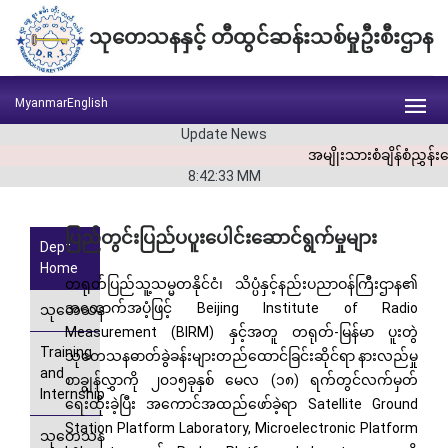
သုတေသနနှင့် တီထွင်ဆန်းသစ်မှုဦးစီးဌာန
Myanmar
English
Update News
အမျိုးသားစံချိန်စံညွှန
8:42:33
MM
ပြည်တွင်းပြည်ပပူးပေါင်းဆောင်ရွက်မှုများ
Dept.
Home
တရုတ်ပြည်သူ့သမ္မတနိုင်ငံ၊ သိပ္ပံနှင့်နည်းပညာဝန်ကြီးဌာန၏
အထောက်အပံ့ဖြင့် Beijing Institute of Radio
သုတေသန
Measurement (BIRM) နှင့်အတူ တရုတ်-မြန်မာ ပူးတွဲ
Training
သုတေသနဓာတ်ခွဲခန်းများတည်ထောင်ခြင်းဆိုင်ရာ နားလည်မှု
and
စာချွန်လွှာကို ၂၀၁၅ခုနှစ် မေလ (၁၈) ရက်တွင်လက်မှတ်
Internship
ရေးထိုးခဲ့ပြီး အကောင်အထည်ဖော်ခဲ့ရာ Satellite Ground
Station Platform Laboratory, Microelectronic Platform
သုတေသန