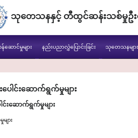
သုတေသနနှင့် တီထွင်ဆန်းသစ်မှုဦး
ဝန်ဆောင်မှုများ
နည်းပညာလွှဲပြောင်းခြင်း
သုတေသနမျာ
းပေါင်းဆောက်ရွက်မှုများ
ါင်းဆောက်ရွက်မှုများ
ှုများ