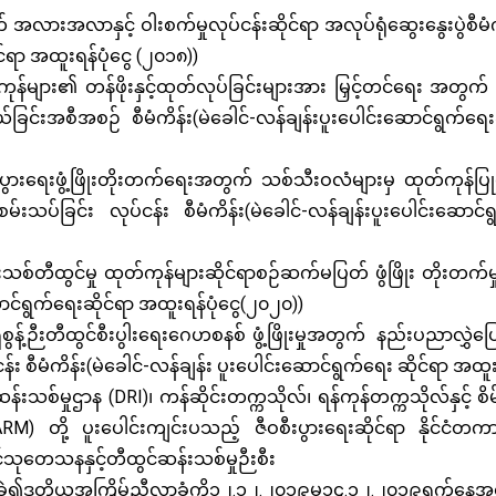
အလားအလာနှင့် ဝါးစက်မှုလုပ်ငန်းဆိုင်ရာ အလုပ်ရုံဆွေးနွေးပွဲစီမံကိ
်ရာ အထူးရန်ပုံငွေ (၂၀၁၈))
ား၏ တန်ဖိုးနှင့်ထုတ်လုပ်ခြင်းများအား မြှင့်တင်ရေး အတွက် 
လှယ်ခြင်းအစီအစဉ် စီမံကိန်း(မဲခေါင်-လန်ချန်းပူးပေါင်းဆောင်ရွက်ရေး
ွားရေးဖွံ့ဖြိုးတိုးတက်ရေးအတွက် သစ်သီးဝလံများမှ ထုတ်ကုန်ပြ
းသပ်ခြင်း လုပ်ငန်း စီမံကိန်း(မဲခေါင်-လန်ချန်းပူးပေါင်းဆောင
်တီထွင်မှု ထုတ်ကုန်များဆိုင်ရာစဉ်ဆက်မပြတ် ဖွံဖြိုး တိုးတက်မှု
ာင်ရွက်ရေးဆိုင်ရာ အထူးရန်ပုံငွေ(၂၀၂၀))
ွန့်ဉီးတီထွင်စီးပွါးရေးဂေဟစနစ် ဖွံ့ဖြိုးမှုအတွက် နည်းပညာလွှဲပြော
း စီမံကိန်း(မဲခေါင်-လန်ချန်း ပူးပေါင်းဆောင်ရွက်ရေး ဆိုင်ရာ အထူး
စ်မှုဌာန (DRI)၊ ကန်ဆိုင်းတက္ကသိုလ်၊ ရန်ကုန်တက္ကသိုလ်နှင့် စိမ်း
) တို့ ပူးပေါင်းကျင်းပသည့် ဇီဝစီးပွားရေးဆိုင်ရာ နိုင်ငံ
သုတေသနနှင့်တီထွင်ဆန်းသစ်မှုဉီးစီး
င်းပခဲ့၍ဒုတိယအကြိမ်ညီလာခံကို၁၂.၁၂.၂၀၁၉မှ၁၄.၁၂.၂၀၁၉ရက်နေ့အ