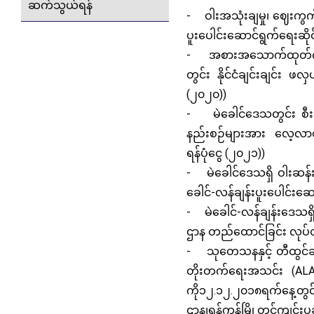
ဆက်သွယ်ရန်
- ဝါးအသုံးချမှု၊ ဈေးကွက် 
ပူးပေါင်းဆောင်ရွက်ရေးဆိုင
- အစားအသောက်ထုတ်ကုန်မျ
တွင်း နိုင်ငံချင်းချင်း ဖ
(၂၀၂၀))
- မဲခေါင်ဒေသတွင်း စီးပ
နည်းစဉ်များအား လေ့လာစမ်
ရန်ပုံငွေ (၂၀၂၁))
- မဲခေါင်ဒေသရှိ ဝါးဆန်းသစ
ခေါင်-လန်ချန်းပူးပေါင်းဆေ
- မဲခေါင်-လန်ချန်းဒေသရှိစ
ဌာန တည်ထောင်ခြင်း လုပ်ငန်
- သုတေသနနှင့် တီထွင်ဆန်းသ
တိုးတက်ရေးအသင်း (ALARM
ကို၁၂.၁၂.၂၀၁၈ရက်နေ့တွင်
ဌာန၊ရန်ကုန်မြို့တွင်ကျ