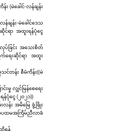
န်း (မဲခေါင်-လန်ချန်း
လန်ချန်း-မဲခေါင်ဒေသ
ဆိုင်ရာ အထူးရန်ပုံငွေ
ုလုပ်ခြင်း အသေးစိတ်
်ရွက်ရေးဆိုင်ရာ အထူး
သင်တန်း စီမံကိန်း((မဲ
င်းမှု လျှင်မြန်စေရေး
ရန်ပုံငွေ (၂၀၂၁))
လန်း အမိမြေ ဖွံ့ဖြိုး
တကာပထမအကြိမ်ညီလာခံ
ထိရန်