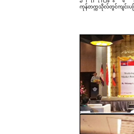
ကုန်တက္ကသိုလ်တွင်ကျင်းပပ