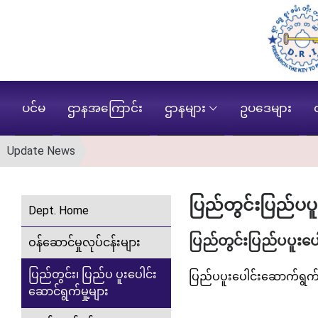
ပင်မ
ဌာနအကြောင်း
ဌာနများ
ဥပဒေများ
Update News
ပြည်တွင်းပြည်ပပူ
Dept. Home
ပြည်တွင်းပြည်ပပူးပေ
ဝန်ဆောင်မှုလုပ်ငန်းများ
ပြည်တွင်း၊ ပြည်ပ ပူးပေါင်း
ပြည်ပပူးပေါင်းဆောက်ရွက်မ
ဆောင်ရွက်မှု့များ