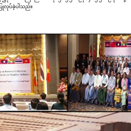
ြုလုပ်ခဲ့ပါသည်။