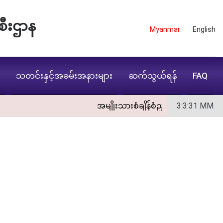
စီးဌာန
Myanmar
English
း
သတင်းနှင့်အခမ်းအနားများ
ဆက်သွယ်ရန်
FAQ
အမျိုးသားစံချိန်စံညွှန်းကောင်စီအစည်းအဝေး(
3:3:33
MM